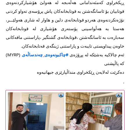
ڕیكخراوی كەمئەندامانی هەڵەبجە لە هەولێ هۆشیاركردنەوەی 
قوتابیان بۆ ئاسانگەشتن بە قوتابخانەكان پاش پرۆسەی تەواو كردنی 
نۆژەنكردنەوەی هەردو قوتابخانەی دلین و هاوار لە شاری هەولێـــر، 
هەستا بە هەڵواسینی پۆستەری هۆشیاری لە قوتابخانەكان 
سەبارەت بە ئاسانگەشتن ،قوتابخانەی گشتگیر ،پاراستنی مافەكانی 
خاوەن پیداویستی تایبەت و پاراستنی ژینگەی قەتابخانەكان.
ئەم چالاکیە بەشێکە لە پڕۆژەی 
#چاکبونەوەی_چەندساڵەی
 (MYRP) 
کە پاڵپشتی
دەکرێت لەلایەن ڕێکخراوی منداڵپارێزی جیهانیەوە
.