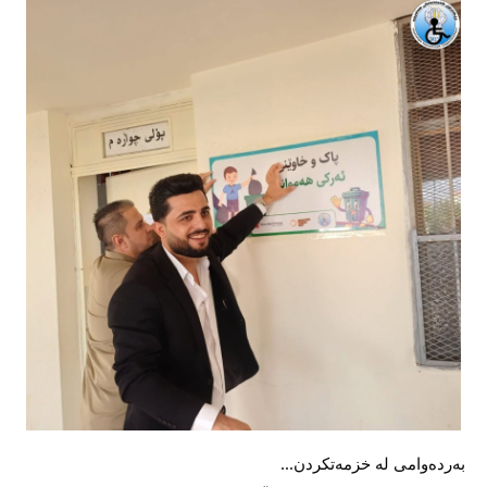
بەردەوامی لە خزمەتکردن...