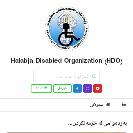
Halabja Disabled Organization (HDO)
کوردى
english
سەرەکى
بەردەوامی لە خزمەتکردن...