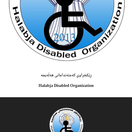
ڕێکخراوى کەمئەندامانى هەڵەبجە
Halabja Disabled Organization