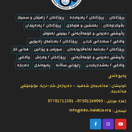
پڕۆژەکان
پڕۆژەکان / پەروەردە
پڕۆژەکان / ڕاهێنان و سمینار
بڵاوكراوه‌كان
به‌خشین و هاوکارى
پڕۆژەکان / پەرەپێدان
پاڵپشتی ده‌رونی و كۆمه‌ڵایه‌تی / بینینی نه‌خۆش
چالاکى / سه‌ردانی كردن
پڕۆژەکان / به‌رنامه‌ی ڕادیۆیی
پڕۆژەکان / به‌رنامه‌ ته‌له‌فزیۆنه‌كان
سوپاس و پێزانین
هەلی کار
پاڵپشتی ده‌رونی و كۆمه‌ڵایه‌تی
پڕۆژەکان / وەرزش
چالاکى
چالاکى / بەشداریکردن
ڕاپۆرتى ساڵانە
پەیوەندى
دەربارە
پەیوەندى
ناونیشان : هەڵەبجەى شەهید - ده‌روازه‌ی شار-نزیك مۆنۆمێنتی
هه‌ڵه‌بجه‌.
ژمارە موبایل : 07501269095- 07701712301
ئیمەیل : info@hdo-halabja.org