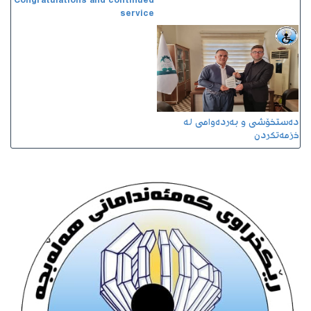
Congratulations and continued
service
دەستخۆشی و بەردەوامی لە
خزمەتکردن