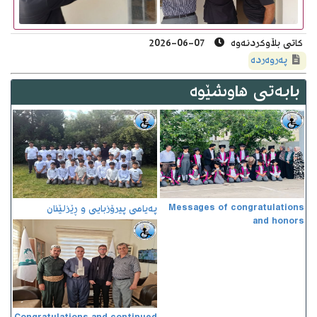
کاتى بڵاوکردنەوە
07-06-2026
پەروەردە
بابەتى هاوشێوە
Messages of congratulations
پەیامی پیرۆزبایی و ڕێزلێنان
and honors