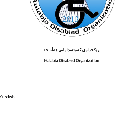
ڕێکخراوى کەمئەندامانى هەڵەبجە
Halabja Disabled Organization
Kurdish 