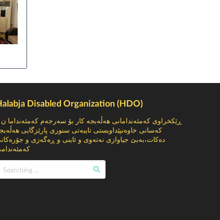
alabja Disabled Organization (HDO)
ێکخراوى کەمئەندامانى هەڵەبجە كار بۆ سه‌رجه‌م كه‌مئه‌نداما ن و
ه‌سانی خاوه‌نپێداویستی تایبه‌تی سنوری پارێزگایی هه‌ڵه‌بجه‌
ه‌كات،به‌بێ جیاوازی نه‌ته‌وی و ئاینی و ڕه‌گه‌زی و جۆره‌كانی
ه‌مئه‌ندامی