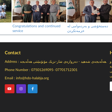
Congratulations and continued
دەستخۆشی و بەردەوامی لە
service
خزمەتکردن
Contact
H
Address : هەڵەبجەى شەهید - ده‌روازه‌ی شار-نزیك مۆنۆمێنتی هه‌ڵه‌بجه‌.
ڕ
ك
Phone Number : 07501269095- 07701712301
د
ك
Email : info@hdo-halabja.org