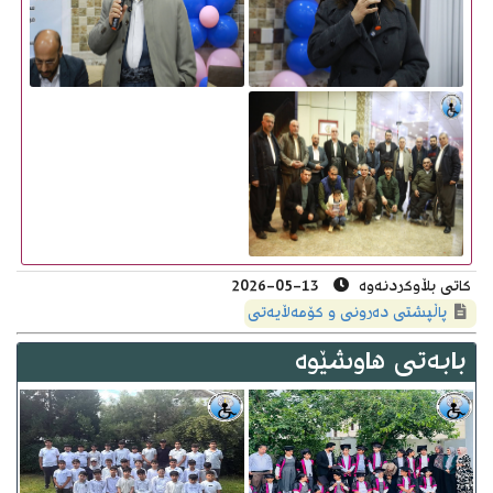
کاتى بڵاوکردنەوە
13-05-2026
پاڵپشتی ده‌رونی و كۆمه‌ڵایه‌تی
بابەتى هاوشێوە