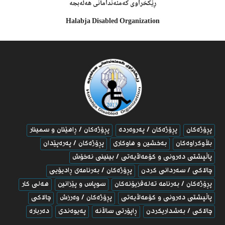
ڕێکخراوى کەمئەندامانى هەڵەبجە
Halabja Disabled Organization
پڕۆژەکان
پڕۆژەکان / پەروەردە
پڕۆژەکان / ڕاهێنان و سمینار
بڵاوكراوه‌كان
به‌خشین و هاوکارى
پڕۆژەکان / پەرەپێدان
پاڵپشتی ده‌رونی و كۆمه‌ڵایه‌تی / بینینی نه‌خۆش
چالاکى / سه‌ردانی كردن
پڕۆژەکان / به‌رنامه‌ی ڕادیۆیی
پڕۆژەکان / به‌رنامه‌ ته‌له‌فزیۆنه‌كان
سوپاس و پێزانین
هەلی کار
پاڵپشتی ده‌رونی و كۆمه‌ڵایه‌تی
پڕۆژەکان / وەرزش
چالاکى
چالاکى / بەشداریکردن
ڕاپۆرتى ساڵانە
پەیوەندى
دەربارە