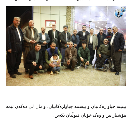
بینینە جیاوازەکانیان و بیستنە جیاوازەکانیان، وامان لێ دەکەن ئێمە 
هۆشیار بین و وەک خۆیان قبوڵیان بکەین."