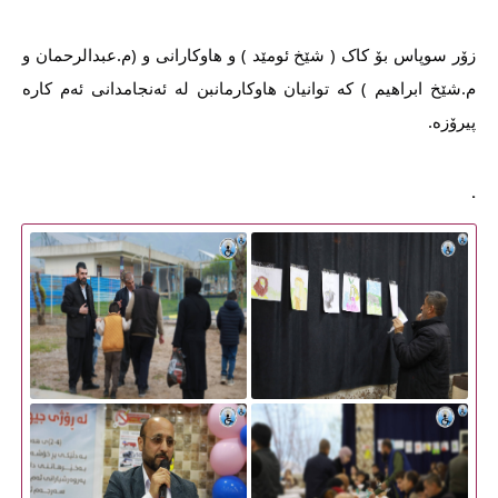
زۆر سوپاس بۆ کاک ( شێخ ئومێد ) و هاوکارانی و (م.عبدالرحمان و 
م.شێخ ابراهیم ) کە توانیان هاوکارمانبن لە ئەنجامدانی ئەم کارە 
پیرۆزە.
.