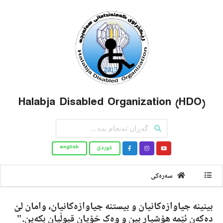
Halabja Disabled Organization (HDO)
کوردى
english
سەرەکى
بینینە جیاوازەکانیان و بیستنە جیاوازەکانیان، وامان لێ
دەکەن ئێمە هۆشیار بین و وەک خۆیان قبوڵیان بکەین."