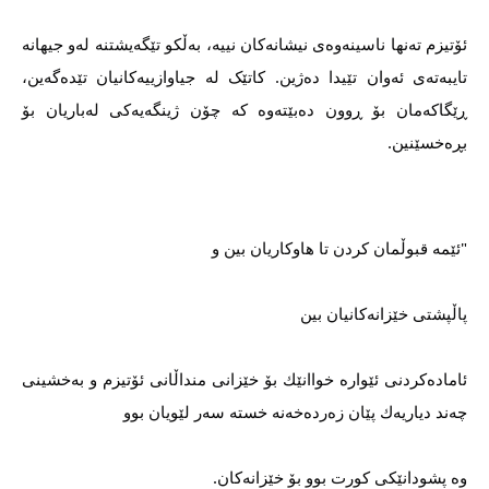
ئۆتیزم تەنها ناسینەوەی نیشانەکان نییە، بەڵکو تێگەیشتنە لەو جیهانە 
تایبەتەی ئەوان تێیدا دەژین. کاتێک لە جیاوازییەکانیان تێدەگەین، 
ڕێگاکەمان بۆ ڕوون دەبێتەوە کە چۆن ژینگەیەکی لەباریان بۆ 
بڕەخسێنین.
"ئێمە قبوڵمان کردن تا هاوکاریان بین و
پاڵپشتی خێزانەکانیان بین
ئامادەكردنی ئێوارە خواانێك بۆ خێزانی منداڵانی ئۆتیزم و بەخشینی 
چەند دیاریەك پێان زەردەخەنە خستە سەر لێویان بوو
وە پشودانێكی كورت بوو بۆ خێزانەكان.