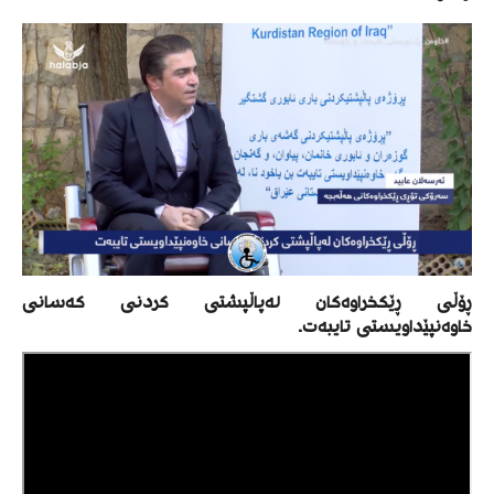
ڕۆڵی ڕێکخراوەکان لەپاڵپشتی کردنی کەسانی
خاوەنپێداویستی تایبەت.