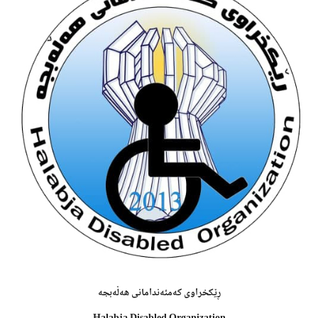
ڕێکخراوى کەمئەندامانى هەڵەبجە