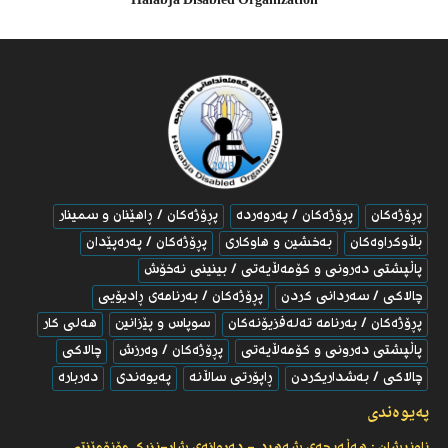
Halabja Disabled Organization
پڕۆژەکان
پڕۆژەکان / پەروەردە
پڕۆژەکان / ڕاهێنان و سمینار
بڵاوكراوه‌كان
به‌خشین و هاوکارى
پڕۆژەکان / پەرەپێدان
پاڵپشتی ده‌رونی و كۆمه‌ڵایه‌تی / بینینی نه‌خۆش
چالاکى / سه‌ردانی كردن
پڕۆژەکان / به‌رنامه‌ی ڕادیۆیی
پڕۆژەکان / به‌رنامه‌ ته‌له‌فزیۆنه‌كان
سوپاس و پێزانین
هەلی کار
پاڵپشتی ده‌رونی و كۆمه‌ڵایه‌تی
پڕۆژەکان / وەرزش
چالاکى
چالاکى / بەشداریکردن
ڕاپۆرتى ساڵانە
پەیوەندى
دەربارە
پەیوەندى