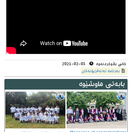
کاتى بڵاوکردنەوە
03-02-2021
به‌رنامه‌ ته‌له‌فزیۆنه‌كان
بابەتى هاوشێوە