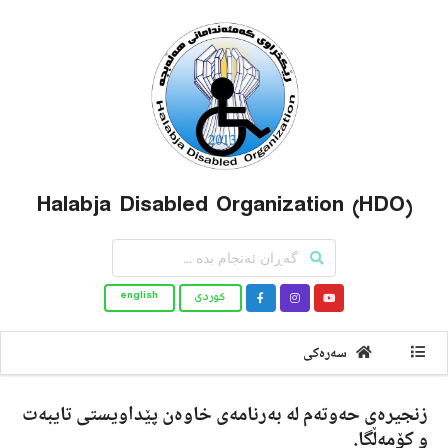
Halabja Disabled Organization (HDO)
کوردى
english
سەرەکى
زنجیره‌ی حه‌وته‌م له‌ به‌رنامه‌ی خاوه‌ن پێداویستی تایبه‌ت
و كۆمه‌ڵگا.