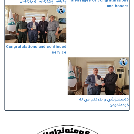
Messages of congratulations
پەیامی پیرۆزبایی و ڕێزلێنان
and honors
Congratulations and continued
service
دەستخۆشی و بەردەوامی لە
خزمەتکردن